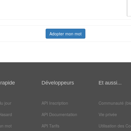
Adopter mon mot
rapide
Développeurs
Et aussi...
u jour
API Inscription
Communauté (bie
Hasard
API Documentation
Vie privée
un mot
API Tarifs
Utilisation des C