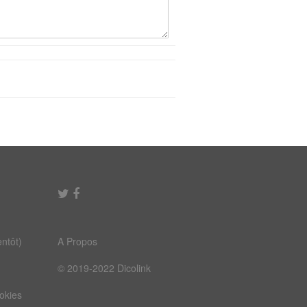
ntôt)
A Propos
© 2019-2022 Dicolink
ookies