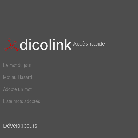
Accès rapide
Le mot du jour
Mot au Hasard
Adopte un mot
Liste mots adoptés
Développeurs