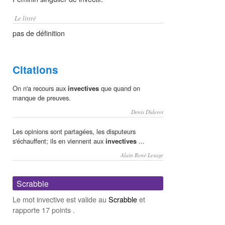
Le littré
pas de définition
Citations
On n'a recours aux
invectives
que quand on
manque de preuves.
Denis Diderot
Les opinions sont partagées, les disputeurs
s'échauffent; ils en viennent aux
invectives
...
Alain René Lesage
Scrabble
Le mot invective est valide au
Scrabble
et
rapporte 17 points .