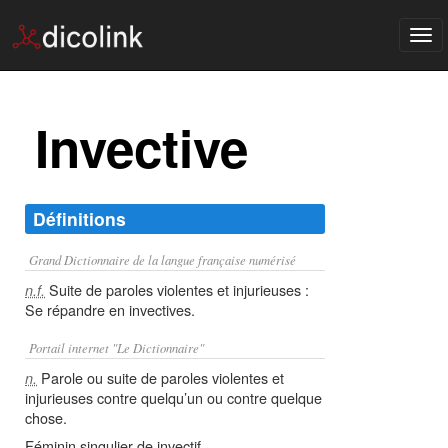
Tog
nav
Invective
Définitions
Grand Dictionnaire de la langue française numérisé
Suite de paroles violentes et injurieuses :
n.f.
Se répandre en invectives.
Portail internet "Le Dictionnaire"
Parole ou suite de paroles violentes et
n.
injurieuses contre quelqu’un ou contre quelque
chose.
Féminin singulier de invectif.