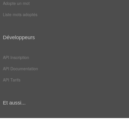
Adopte un mot
Liste mots adoptés
Développeurs
API Inscription
API Documentation
API Tarifs
Et aussi...
Communauté (bientôt)