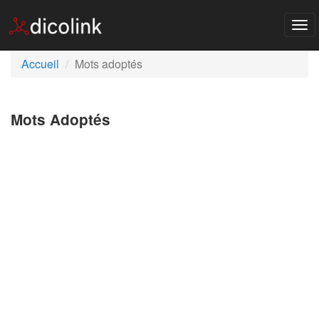
Tog
nav
Accueil
Mots adoptés
Mots Adoptés