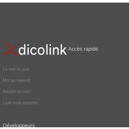
Accès rapide
Le mot du jour
Mot au Hasard
Adopte un mot
Liste mots adoptés
Développeurs