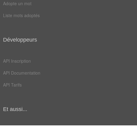
Adopte un mot
Liste mots adoptés
Développeurs
API Inscription
API Documentation
API Tarifs
Et aussi...
Communauté (bientôt)