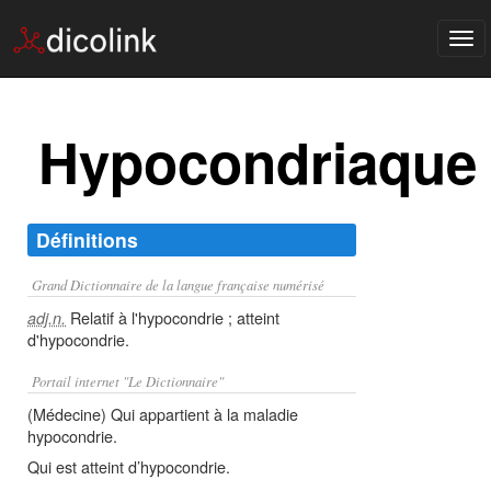
Tog
nav
Hypocondriaque
Définitions
Grand Dictionnaire de la langue française numérisé
Relatif à l'hypocondrie ; atteint
adj.n.
d'hypocondrie.
Portail internet "Le Dictionnaire"
(Médecine) Qui appartient à la maladie
hypocondrie.
Qui est atteint d’hypocondrie.