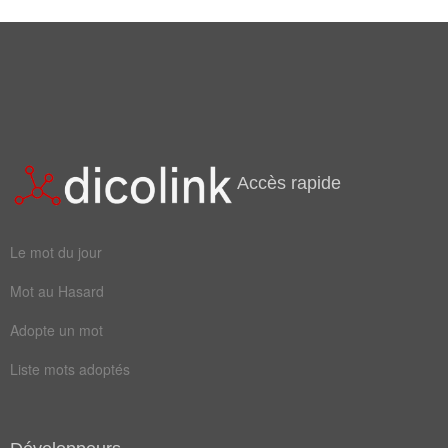
Accès rapide
Le mot du jour
Mot au Hasard
Adopte un mot
Liste mots adoptés