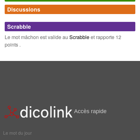
Discussions
Synonymes
(0)
Comments (0)
Mots avec la même signification
Scrabble
Connectez-vous
inscrivez-vous
Le mot mâchon est valide au
Scrabble
et rapporte 12
Champ Lexical
(4)
points .
Mots liés par leur sémantique
repas
bouffe
bouillon
lyonnais
Accès rapide
Le mot du jour