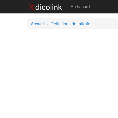
Mûraie
Au hasard
Accueil
Définitions de mûraie