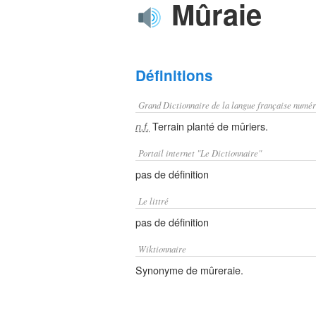
Mûraie
Définitions
Grand Dictionnaire de la langue française numér
Terrain planté de mûriers.
n.f.
Portail internet "Le Dictionnaire"
pas de définition
Le littré
pas de définition
Wiktionnaire
Synonyme de mûreraie.