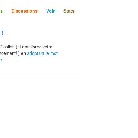
és
Discussions
Voir
Stats
 !
Dicolink (et améliorez votre
ncement! ) en
adoptant le mot
.
e