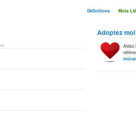
Définitions
Mots Li
Adoptez moi
isé
Aidez 
référe
mûrai