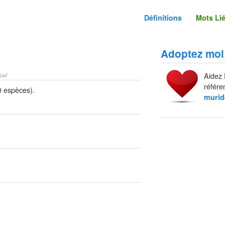
Définitions
Mots Li
Adoptez moi
isé
Aidez 
référe
0 espèces).
murid