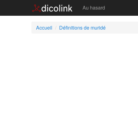
Muridé
Au hasard
Accueil
Définitions de muridé