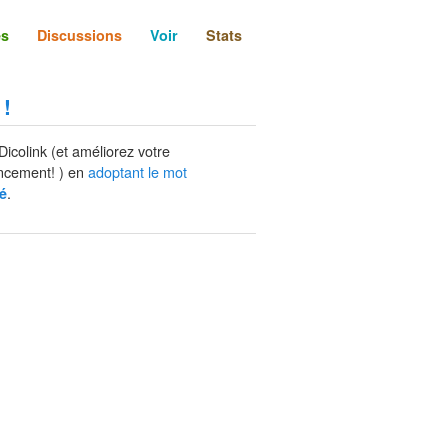
és
Discussions
Voir
Stats
 !
Dicolink (et améliorez votre
ncement! ) en
adoptant le mot
.
é