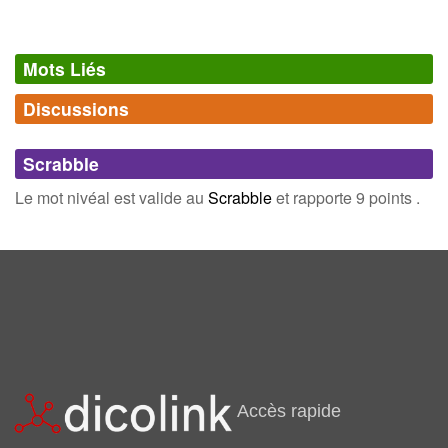
Mots Liés
Discussions
Synonymes
(0)
Comments (0)
Mots avec la même signification
Scrabble
Connectez-vous
inscrivez-vous
Le mot nivéal est valide au
Scrabble
et rapporte 9 points .
Champ Lexical
(9)
Mots liés par leur sémantique
névé
nival
nives
nivôse
nivéole
hivernal
nivicole
niverolle
Accès rapide
nivologie