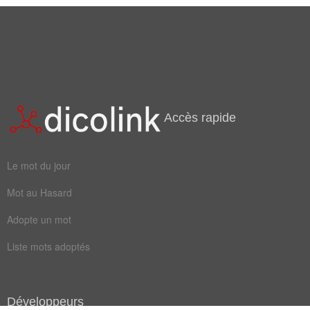
Accès rapide
Le mot du jour
Mot au Hasard
Adopte un mot
Liste mots adoptés
Développeurs