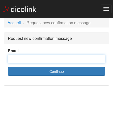
Tog
nav
Accueil
Request new confirmation message
Request new confirmation message
Email
Continue