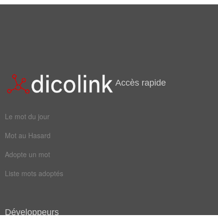
Accès rapide
Le mot du jour
Mot au Hasard
Adopte un mot
Liste mots adoptés
Développeurs