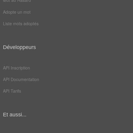
Champ Lexical
(43)
Mot au Hasard
Mots liés par leur sémantique
Adopte un mot
mur
pot
Liste mots adoptés
pose
bocal
boîte
étage
Développeurs
lampe
rayon
table
acajou
API Inscription
achète
buffet
API Documentation
bureau
carafe
API Tarifs
livres
massif
meuble
plaque
Et aussi...
rangée
tablar
tiroir
armoire