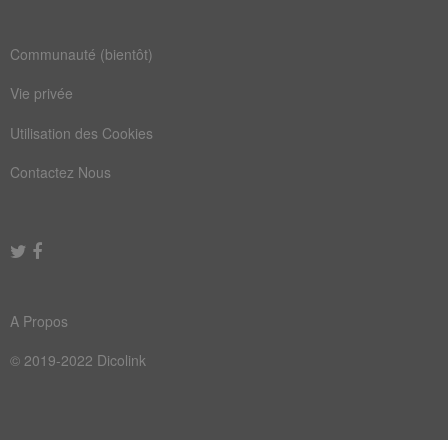
ébéniste
lingerie
Communauté (bientôt)
mobilier
ornement
Vie privée
vêtement
aménagement
Utilisation des Cookies
architecte
architecture
Contactez Nous
bijouterie
décorateur
décoration
électroménager
fabrication
habillement
habitation
intérieur
A Propos
labourable
marqueterie
© 2019-2022 Dicolink
menuiserie
passementerie
tapisserie
tapissier
vaisselle