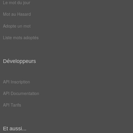
Le mot du jour
salon
style
Mot au Hasard
tapis
tissu
Adopte un mot
acajou
canapé
Liste mots adoptés
chaise
chintz
creant
design
rococo
souple
Développeurs
armoire
atelier
API Inscription
gravure
literie
API Documentation
matelas
meubles
API Tarifs
placage
plafond
tenture
textile
collecte
désigner
Et aussi...