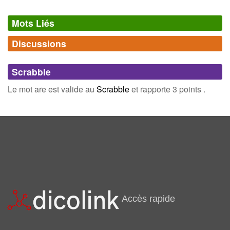
Mots Liés
Discussions
Synonymes
(0)
Comments (0)
Mots avec la même signification
Scrabble
Connectez-vous
inscrivez-vous
Le mot are est valide au
Scrabble
et rapporte 3 points .
Champ Lexical
(7)
Mots liés par leur sémantique
star
guerre
hectare
marmotte
accueille
aphrodite
superficie
Accès rapide