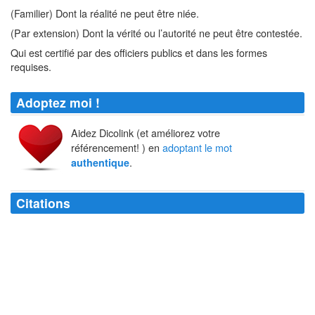
(Familier) Dont la réalité ne peut être niée.
(Par extension) Dont la vérité ou l’autorité ne peut être contestée.
Qui est certifié par des officiers publics et dans les formes
requises.
Adoptez moi !
Aidez Dicolink (et améliorez votre
référencement! ) en
adoptant le mot
.
authentique
Citations
Le véritable et
authentique
athée est celui qui croit fermement et dur
comme fer que Dieu lui-même ne croit pas en Lui.
Pierre Dac
Agis de telle sorte que tes actions soient compatibles avec la
permanence d'une vie humaine
authentique
sur la terre.