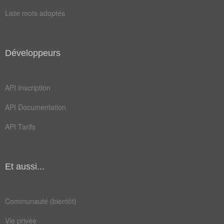
Antonymes
(2)
Liste mots adoptés
Mots avec la signification contraire
formel
apocryphe
Développeurs
Champ Lexical
(72)
Mots liés par leur sémantique
API Inscription
ère
foi
API Documentation
sûr
acte
API Tarifs
imam
réel
sens
vrai
Et aussi...
admis
copie
coran
droit
Communauté (bientôt)
exact
franc
Vie privée