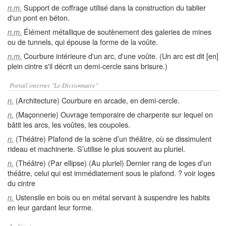
Support de coffrage utilisé dans la construction du tablier
n.m.
d'un pont en béton.
Élément métallique de soutènement des galeries de mines
n.m.
ou de tunnels, qui épouse la forme de la voûte.
Courbure intérieure d'un arc, d'une voûte. (Un arc est dit [en]
n.m.
plein cintre s'il décrit un demi-cercle sans brisure.)
Portail internet "Le Dictionnaire"
(Architecture) Courbure en arcade, en demi-cercle.
n.
(Maçonnerie) Ouvrage temporaire de charpente sur lequel on
n.
bâtit les arcs, les voûtes, les coupoles.
(Théâtre) Plafond de la scène d’un théâtre, où se dissimulent
n.
rideau et machinerie. S’utilise le plus souvent au pluriel.
(Théâtre) (Par ellipse) (Au pluriel) Dernier rang de loges d’un
n.
théâtre, celui qui est immédiatement sous le plafond. ? voir loges
du cintre
Ustensile en bois ou en métal servant à suspendre les habits
n.
en leur gardant leur forme.