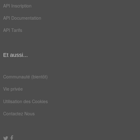
pince
voûte
API Inscription
anneau
arcade
API Documentation
arceau
chevet
API Tarifs
courbe
façade
guidon
oculus
Et aussi...
travée
armoire
arrondi
berceau
Communauté (bientôt)
claveau
colonne
Vie privée
coupole
crochet
Utilisation des Cookies
enflure
fenêtre
Contactez Nous
fronton
manteau
paradis
portail