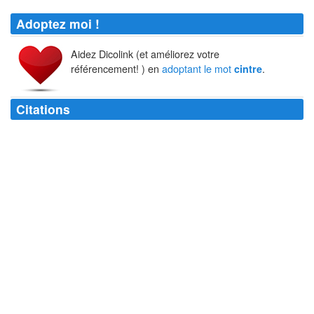
Adoptez moi !
Aidez Dicolink (et améliorez votre
référencement! ) en
adoptant le mot
.
cintre
Citations
Quand on est
cintré
comme toi, on porte un écriteau, on prévient.
Michel Audiard