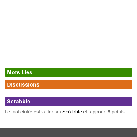
Mots Liés
Discussions
Synonymes
(14)
Comments (0)
Mots avec la même signification
Scrabble
arc
ogive
Connectez-vous
inscrivez-vous
Le mot cintre est valide au
Scrabble
et rapporte 8 points .
voûte
arcade
arceau
cercle