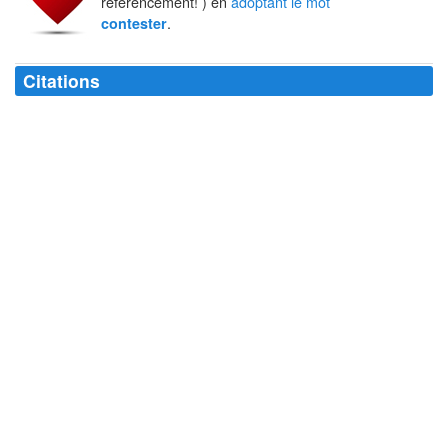
référencement! ) en
adoptant le mot
.
contester
Citations
Etre
contesté
, c'est être constaté.
Victor Hugo
Du moment que le pouvoir peut être
contesté
, il est forcément consenti.
Maurice Druon
Le vrai, le bon, le beau ont leurs droits. On les
conteste
, mais on finit
par admirer.
Denis Diderot
Si notre monde n'est pas un pour le bien, il l'est sans
conteste
pour le
mal.
Emmanuel Berl
Ils feirent en cet endroit fin à leur
contestation
, et se departirent
incontinent d'ensemble.