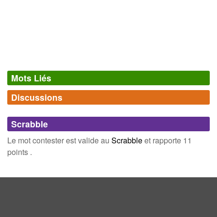
Jacques Amyot
Mots Liés
Discussions
Synonymes
(17)
Comments (0)
Mots avec la même signification
Scrabble
nier
ergoter
Connectez-vous
inscrivez-vous
Le mot contester est valide au
Scrabble
et rapporte 11
récuser
refuser
points .
chicaner
discuter
disputer
objecter
résister
révoquer