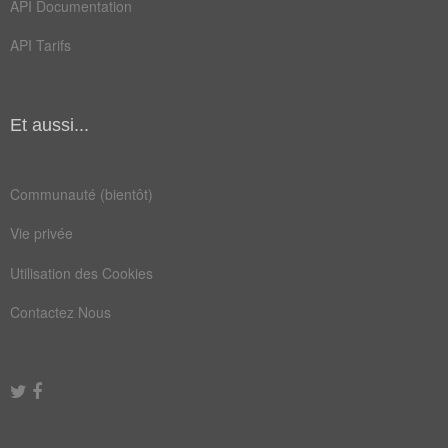
API Documentation
agiter
casser
API Tarifs
confus
dénier
partie
partir
Et aussi...
réagir
renier
changer
deputes
Communauté (bientôt)
douteux
ergoter
Vie privée
mutiner
opposer
Utilisation des Cookies
ravager
refuser
Contactez Nous
rejeter
scrutin
affirmer
alléguer
attaquer
chicaner