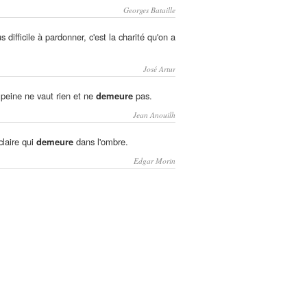
Georges Bataille
s difficile à pardonner, c'est la charité qu'on a
José Artur
 peine ne vaut rien et ne
demeure
pas.
Jean Anouilh
claire qui
demeure
dans l'ombre.
Edgar Morin