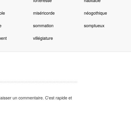
forteresse
habitacle
ble
miséricorde
néogothique
e
sommation
somptueux
ment
villégiature
aisser un commentaire. C'est rapide et