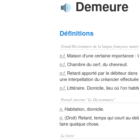
Demeure
Définitions
Grand Dictionnaire de la langue française numér
Maison d'une certaine importance : 
n.f.
Chambre du cerf, du chevreuil.
n.f.
Retard apporté par le débiteur dans l
n.f.
une interpellation du créancier effectué
Littéraire. Domicile, lieu où l'on habit
n.f.
Portail internet "Le Dictionnaire"
Habitation, domicile.
n.
(Droit) Retard, temps qui court au-del
n.
faire quelque chose.
Le littré