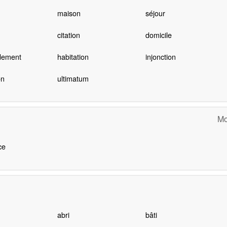
maison
séjour
citation
domicile
ement
habitation
injonction
on
ultimatum
Mo
ce
abri
bâti