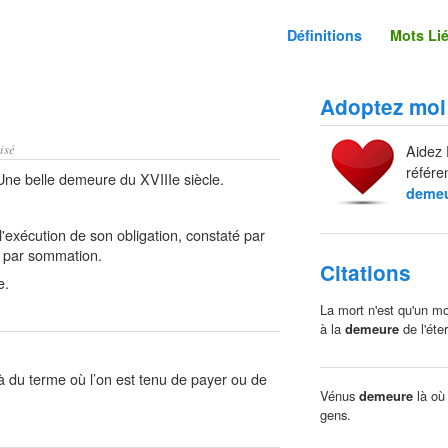
Définitions
Mots Li
Adoptez moi
isé
Aidez 
référe
Une belle demeure du XVIIIe siècle.
deme
'exécution de son obligation, constaté par
e par sommation.
Citations
e.
La mort n'est qu'un m
à la
demeure
de l'éter
à du terme où l’on est tenu de payer ou de
Vénus
demeure
là o
gens.