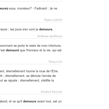
eurez
-vous, monsieur? - Fadinard : Je ne
Eugène Labiche
heure ; les jours s'en vont je
demeure
.
Guillaume Apollinaire
 comment se porte le reste de mon infortune,
'est
demeuré
que l'honneur et la vie, qui est
François Ier
ent, éternellement tourne la roue de l'Etre.
rit ; éternellement, se déroule l'année de
out se rajuste ; éternellement, s'édifie la
Friedrich Nietzsche
abord, et ce qu'il
demeure
avant tout, est un