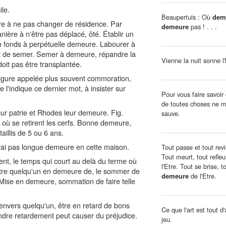
ile.
Beaupertuis : Où
dem
re à ne pas changer de résidence. Par
demeure
pas ! . . .
ière à n'être pas déplacé, ôté. Établir un
n fonds à perpétuelle demeure. Labourer à
t de semer. Semer à demeure, répandre la
Vienne la nuit sonne l'
oit pas être transplantée.
figure appelée plus souvent commoration,
l'indique ce dernier mot, à insister sur
Pour vous faire savoir
de toutes choses ne m
ur patrie et Rhodes leur demeure. Fig.
sauve.
 où se retirent les cerfs. Bonne demeure,
illis de 5 ou 6 ans.
rai pas longue demeure en cette maison.
Tout passe et tout revi
Tout meurt, tout refleu
t, le temps qui court au delà du terme où
l'Etre. Tout se brise, t
ettre quelqu'un en demeure de, le sommer de
demeure
de l'Etre.
Mise en demeure, sommation de faire telle
envers quelqu'un, être en retard de bons
Ce que l'art est tout d'
oindre retardement peut causer du préjudice.
jeu.