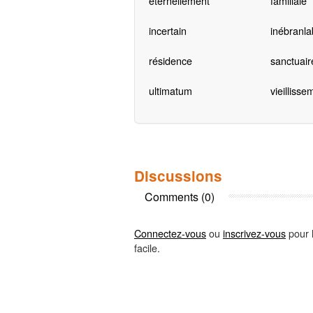
éternellement
familiale
incertain
inébranla
résidence
sanctuair
ultimatum
vieillisse
Discussions
Comments (0)
Connectez-vous
ou
inscrivez-vous
pour l
facile.