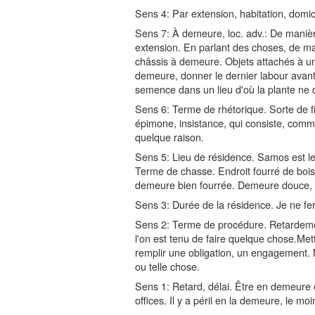
Sens 4: Par extension, habitation, domic
Sens 7: À demeure, loc. adv.: De maniè
extension. En parlant des choses, de man
châssis à demeure. Objets attachés à u
demeure, donner le dernier labour avan
semence dans un lieu d'où la plante ne d
Sens 6: Terme de rhétorique. Sorte de 
épimone, insistance, qui consiste, comme 
quelque raison.
Sens 5: Lieu de résidence. Samos est le
Terme de chasse. Endroit fourré de bois
demeure bien fourrée. Demeure douce, ta
Sens 3: Durée de la résidence. Je ne fe
Sens 2: Terme de procédure. Retardemen
l'on est tenu de faire quelque chose.M
remplir une obligation, un engagement. 
ou telle chose.
Sens 1: Retard, délai. Être en demeure 
offices. Il y a péril en la demeure, le m