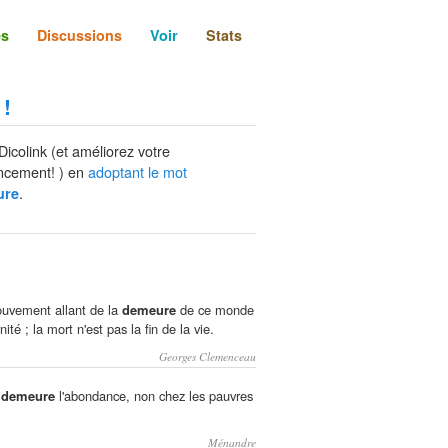
és
Discussions
Voir
Stats
 !
Dicolink (et améliorez votre
ncement! ) en
adoptant le mot
.
ure
ouvement allant de la
demeure
de ce monde
nité ; la mort n'est pas la fin de la vie.
Georges Clemenceau
ù
demeure
l'abondance, non chez les pauvres
Ménandre