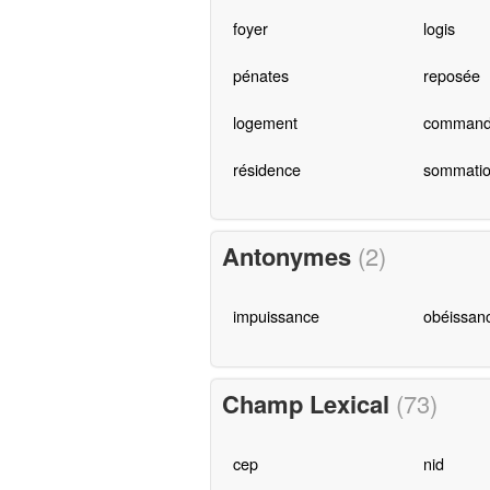
foyer
logis
pénates
reposée
logement
command
résidence
sommati
Antonymes
(2)
impuissance
obéissan
Champ Lexical
(73)
cep
nid