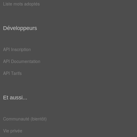
Liste mots adoptés
bannière
linéaire
bluetooth
challenge
Développeurs
collector
commandee
compatible
installer
API Inscription
participer
processeur
API Documentation
similaire
API Tarifs
Et aussi...
Communauté (bientôt)
Vie privée