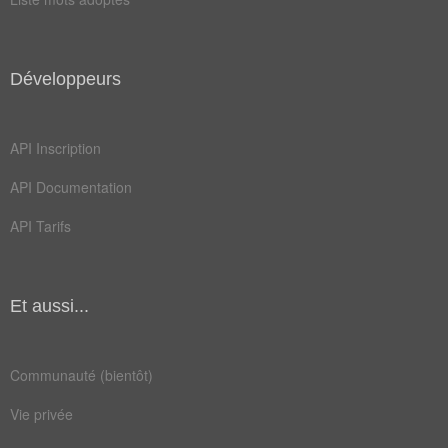
rouler
emmêler
envider
leurrer
Développeurs
peloter
tromper
API Inscription
empaumer
empêtrer
API Documentation
enrouler
renvider
API Tarifs
baratiner
circonvenir
dindonner
embarbouiller
emberlificoter
embobeliner
Et aussi...
embrouiller
entortiller
Communauté (bientôt)
mystifier
rembobinage
Vie privée