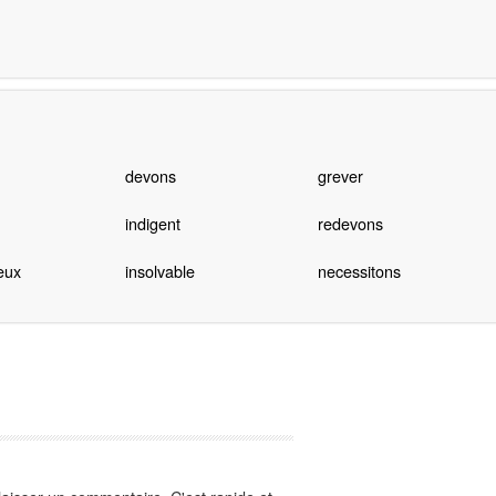
devons
grever
indigent
redevons
eux
insolvable
necessitons