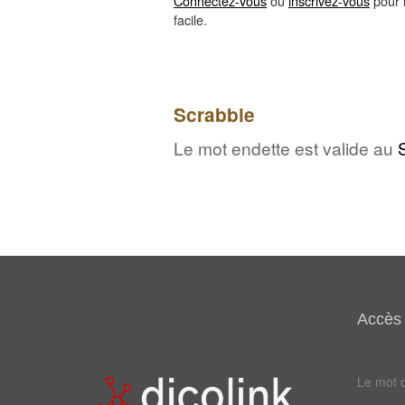
Connectez-vous
ou
inscrivez-vous
pour l
facile.
Scrabble
Le mot endette est valide au
Accès 
Le mot d