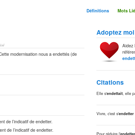
Définitions
Mots Li
Adoptez moi
isé
Aidez 
référe
Cette modernisation nous a endettés (de
endet
Citations
Elle s'
endettait
, elle p
Vivre, c'est s'
endetter
 de l’indicatif de endetter.
t de l’indicatif de endetter.
Pour réduire l'
endette