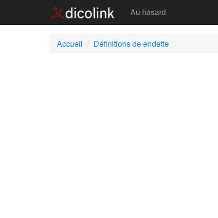
Endette
Au hasard
Accueil
Définitions de endette