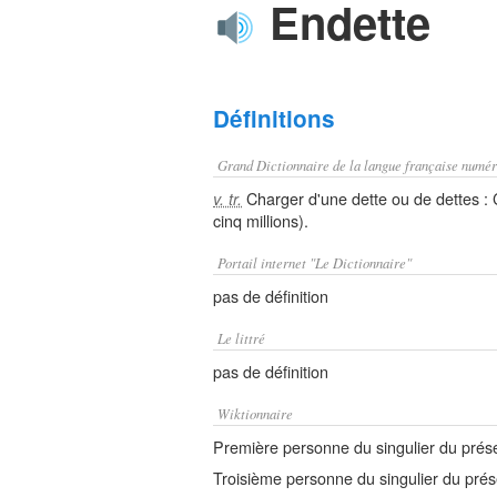
Endette
Définitions
Grand Dictionnaire de la langue française numér
Charger d'une dette ou de dettes : 
v. tr.
cinq millions).
Portail internet "Le Dictionnaire"
pas de définition
Le littré
pas de définition
Wiktionnaire
Première personne du singulier du présent
Troisième personne du singulier du présen