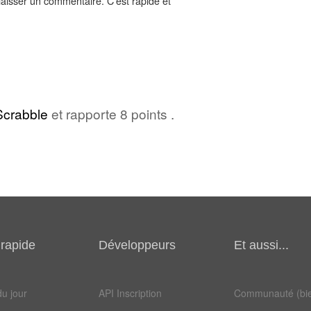
aisser un commentaire. C'est rapide et
Scrabble
et rapporte 8 points .
rapide
Développeurs
Et aussi...
u jour
API Inscription
Communauté (bie