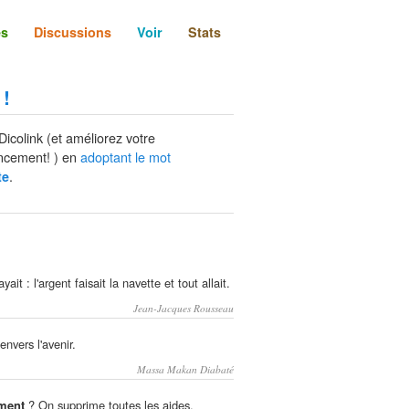
és
Discussions
Voir
Stats
 !
Dicolink (et améliorez votre
ncement! ) en
adoptant le mot
.
te
ayait : l'argent faisait la navette et tout allait.
Jean-Jacques Rousseau
envers l'avenir.
Massa Makan Diabaté
ment
? On supprime toutes les aides.