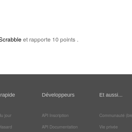
Scrabble
et rapporte 10 points .
rapide
Développeurs
Et aussi...
u jour
API Inscription
Communauté (bie
Hasard
API Documentation
Vie privée