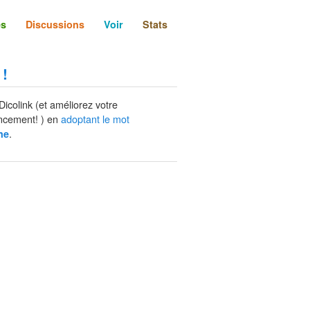
és
Discussions
Voir
Stats
 !
Dicolink (et améliorez votre
ncement! ) en
adoptant le mot
.
ne