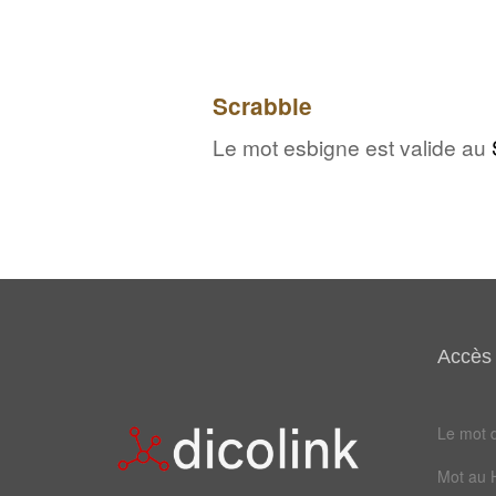
Scrabble
Le mot esbigne est valide au
Accès 
Le mot d
Mot au 