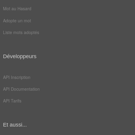
Mot au Hasard
assouvir
détresse
Adopte un mot
étancher
inexaucé
Liste mots adoptés
pourvoir
accomplir
contenter
désaltérer
exaucement
exhausser
Développeurs
rassasier
satisfaire
API Inscription
supplications
surcharger
API Documentation
API Tarifs
Et aussi...