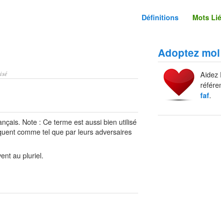
Définitions
Mots Li
Adoptez moi
isé
Aidez 
référe
.
faf
ançais. Note : Ce terme est aussi bien utilisé
quent comme tel que par leurs adversaires
ent au pluriel.