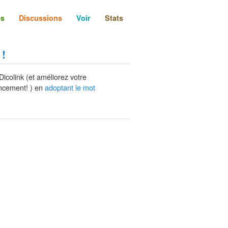
és
Discussions
Voir
Stats
 !
Dicolink (et améliorez votre
ncement! ) en
adoptant le mot