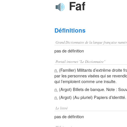
Faf
Définitions
Grand Dictionnaire de la langue française numér
pas de définition
Portail internet "Le Dictionnaire"
(Familier) Militants d’extrême droite fr
n.
par les personnes visées qui se revendi
qui l’emploient comme une insulte.
(Argot) Billets de banque. Note : Souv
n.
(Argot) (Au pluriel) Papiers d’identité.
n.
Le littré
pas de définition