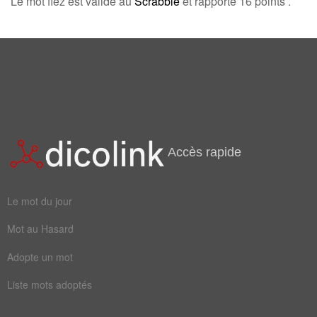
Le mot fiez est valide au
Scrabble
et rapporte 16 points .
Champ Lexical
(13)
Mots liés par leur sémantique
air
parole
vertus
entoure
metisse
superbe
tombeau
instinct
Accès rapide
affectueux
angélique
apparences
innocente
Le mot du jour
jubilatoire
Mot au Hasard
Adopte un mot
Liste mots adoptés