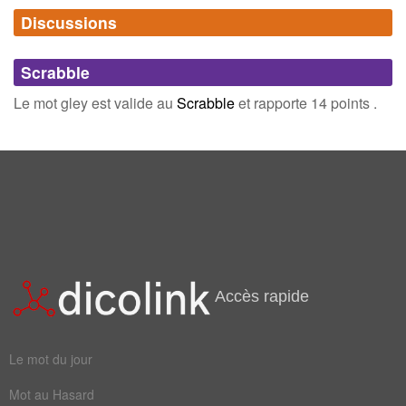
Discussions
Synonymes
(0)
Comments (0)
Mots avec la même signification
Scrabble
Connectez-vous
inscrivez-vous
Le mot gley est valide au
Scrabble
et rapporte 14 points .
Champ Lexical
(2)
Mots liés par leur sémantique
sol
oxygène
Accès rapide
Le mot du jour
Mot au Hasard