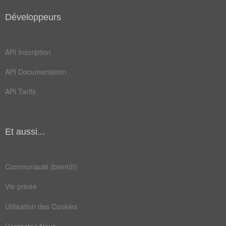
terri
viril
Développeurs
baston
calmez
coquin
follet
API Inscription
guette
poupée
API Documentation
racole
tatami
API Tarifs
teille
annexes
baratin
bordels
Et aussi...
cabines
chienne
croyait
entrain
Communauté (bientôt)
glacial
pucelle
Vie privée
véranda
divorcee
Utilisation des Cookies
douzième
dynamite
Contactez Nous