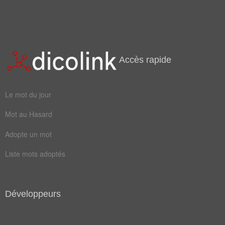
Accès rapide
Le mot du jour
Mot au Hasard
Adopte un mot
Liste mots adoptés
Développeurs