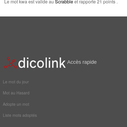
Le mot kwa est valide au
Scrabble
et rapporte 21 points .
Accès rapide
Le mot du jour
Mot au Hasard
Adopte un mot
Liste mots adoptés