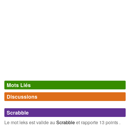
Mots Liés
Discussions
Synonymes
(0)
Comments (0)
Mots avec la même signification
Scrabble
Connectez-vous
inscrivez-vous
Le mot leks est valide au
Scrabble
et rapporte 13 points .
Champ Lexical
(1)