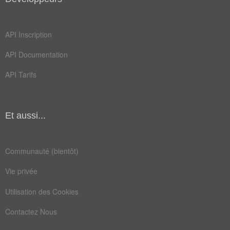
chevron
tanière
tasseau
arbalétrier
API Inscription
échantignole
API Documentation
API Tarifs
Et aussi...
Communauté (bientôt)
Vie privée
Utilisation des Cookies
Contactez Nous