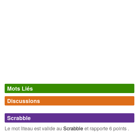
Mots Liés
Discussions
Synonymes
(20)
Comments (0)
Mots avec la même signification
Scrabble
abri
raie
Connectez-vous
inscrivez-vous
Le mot liteau est valide au
Scrabble
et rapporte 6 points .
antre
strie