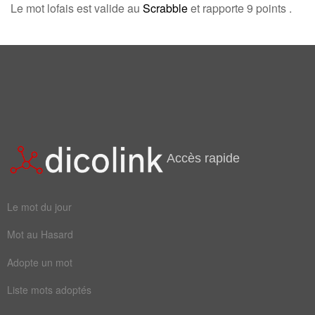
Connectez-vous
inscrivez-vous
Le mot lofais est valide au
Scrabble
et rapporte 9 points .
Accès rapide
Le mot du jour
Mot au Hasard
Adopte un mot
Liste mots adoptés