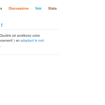
és
Discussions
Voir
Stats
 !
Dicolink (et améliorez votre
ncement! ) en
adoptant le mot
.
s