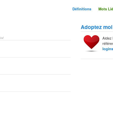
Définitions
Mots Li
Adoptez moi
isé
Aidez 
référe
login