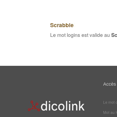
Scrabble
Le mot logins est valide au
Sc
Accès 
Le mot d
Mot au 