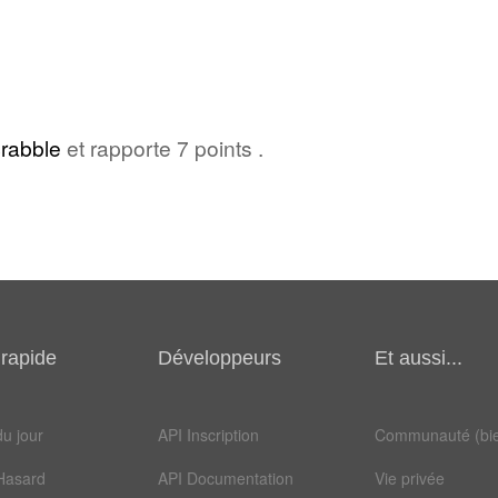
rabble
et rapporte 7 points .
rapide
Développeurs
Et aussi...
u jour
API Inscription
Communauté (bie
Hasard
API Documentation
Vie privée