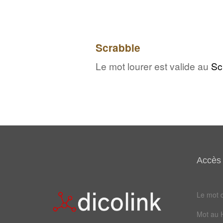
Scrabble
Le mot lourer est valide au
Sc
Accès 
Le mot d
Mot au 