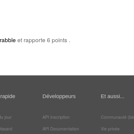
rabble
et rapporte 6 points .
rapide
Développeurs
Et aussi...
u jour
API Inscription
Communauté (bie
Hasard
API Documentation
Vie privée