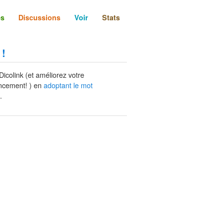
és
Discussions
Voir
Stats
 !
Dicolink (et améliorez votre
ncement! ) en
adoptant le mot
.