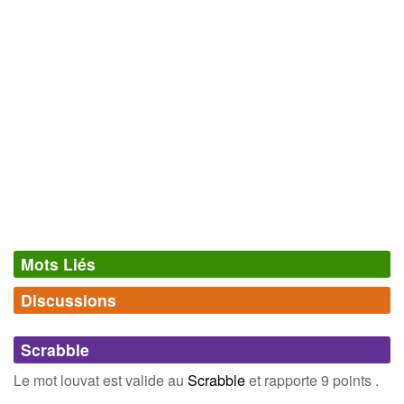
Mots Liés
Discussions
Synonymes
(0)
Comments (0)
Mots avec la même signification
Scrabble
Connectez-vous
inscrivez-vous
Le mot louvat est valide au
Scrabble
et rapporte 9 points .