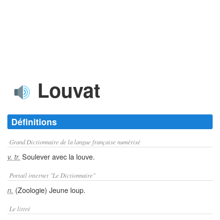
Louvat
Définitions
Grand Dictionnaire de la langue française numérisé
Soulever avec la louve.
v. tr.
Portail internet "Le Dictionnaire"
(Zoologie) Jeune loup.
n.
Le littré