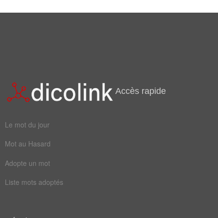
Accès rapide
Le mot du jour
Mot au Hasard
Adopte un mot
Liste mots adoptés