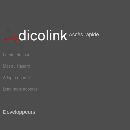
Accès rapide
Le mot du jour
Mot au Hasard
Adopte un mot
Liste mots adoptés
Développeurs