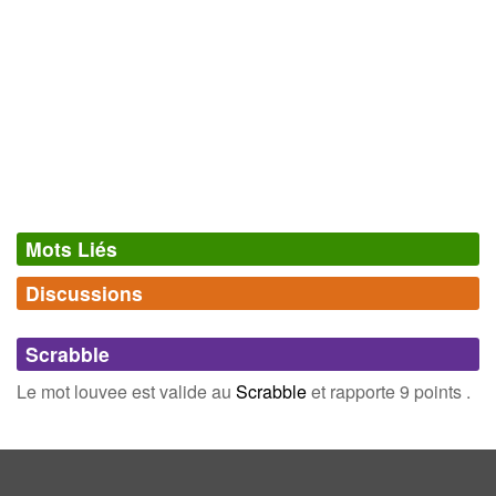
Mots Liés
Discussions
Synonymes
(0)
Comments (0)
Mots avec la même signification
Scrabble
Connectez-vous
inscrivez-vous
Le mot louvee est valide au
Scrabble
et rapporte 9 points .