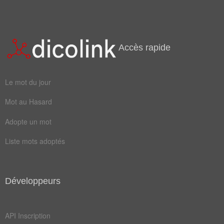
pression
Accès rapide
Le mot du jour
Mot au Hasard
Adopte un mot
Liste mots adoptés
Développeurs
API Inscription