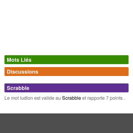
Mots Liés
Discussions
Synonymes
(0)
Comments (0)
Mots avec la même signification
Scrabble
Connectez-vous
inscrivez-vous
Le mot ludion est valide au
Scrabble
et rapporte 7 points .
Champ Lexical
(3)
Mots liés par leur sémantique
air
creux