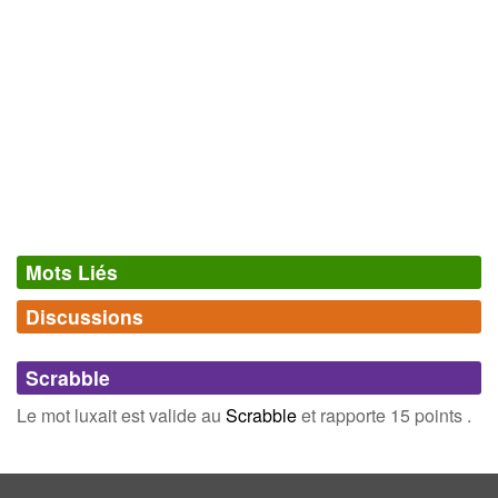
Mots Liés
Discussions
Synonymes
(0)
Comments (0)
Mots avec la même signification
Scrabble
Connectez-vous
inscrivez-vous
Le mot luxait est valide au
Scrabble
et rapporte 15 points .
Champ Lexical
(13)
Mots liés par leur sémantique