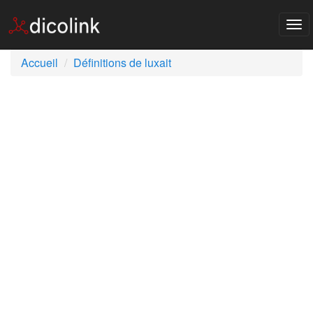
Tog
nav
Accueil
Définitions de luxait