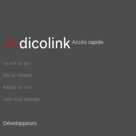
briser
casser
fouler
démolir
fausser
déboîter
démettre
désosser
Accès rapide
luxation
démancher
démantibuler
désarticuler
Le mot du jour
disloquer
Mot au Hasard
Adopte un mot
Liste mots adoptés
Développeurs