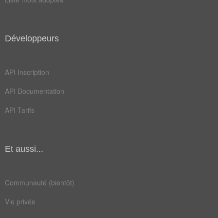
donnes
eduque
endort
espèce
Développeurs
femmes
galant
API Inscription
hétéro
hommes
API Documentation
julien
milieu
API Tarifs
obsédé
postes
traite
briques
chilien
clasher
Et aussi...
connard
degagez
Communauté (bientôt)
dégoûté
etrique
Vie privée
pervers
pretres