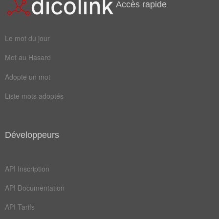
marié
niche
Accès rapide
prier
saint
Le mot du jour
chaste
cierge
Mot au Hasard
intact
marbre
Adopte un mot
prière
sainte
Liste mots adoptés
vierge
fresque
retable
chapelet
chapelle
crucifix
Développeurs
innocent
nativité
API Inscription
adoration
annonciation
API Documentation
florentin
API Tarifs