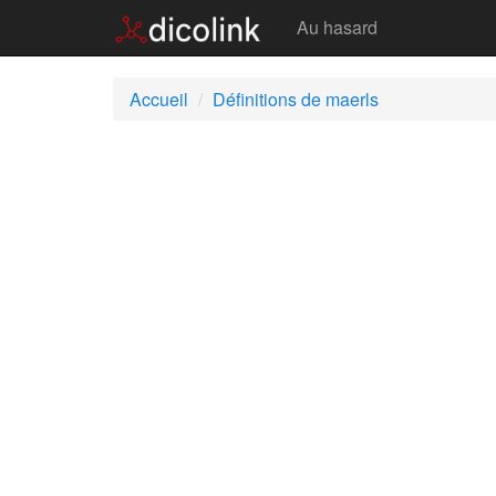
Maerls
Au hasard
Accueil
Définitions de maerls