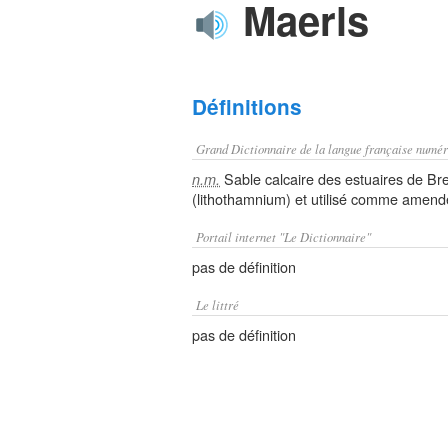
Maerls
Définitions
Grand Dictionnaire de la langue française numér
Sable calcaire des estuaires de Br
n.m.
(lithothamnium) et utilisé comme amend
Portail internet "Le Dictionnaire"
pas de définition
Le littré
pas de définition