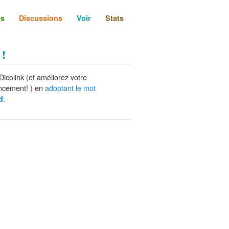
és
Discussions
Voir
Stats
 !
Dicolink (et améliorez votre
ncement! ) en
adoptant le mot
.
d