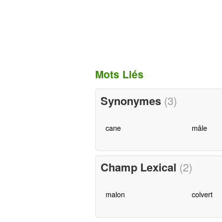
Mots Liés
Synonymes
(3)
cane
mâle
Champ Lexical
(2)
malon
colvert