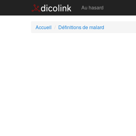
Malard
Au hasard
Accueil
Définitions de malard