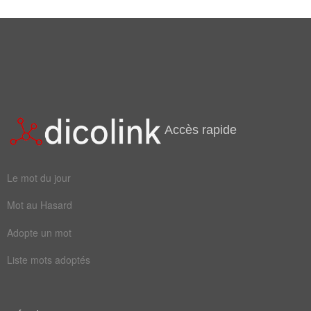
Mots liés par leur sémantique
créole
malabar
Accès rapide
Le mot du jour
Mot au Hasard
Adopte un mot
Liste mots adoptés