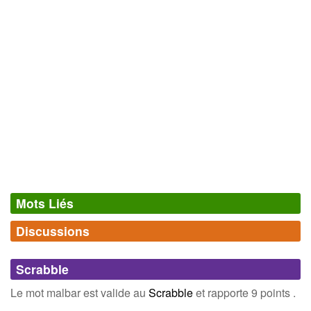
Mots Liés
Discussions
Synonymes
(0)
Comments (0)
Mots avec la même signification
Scrabble
Connectez-vous
inscrivez-vous
Le mot malbar est valide au
Scrabble
et rapporte 9 points .
Champ Lexical
(2)