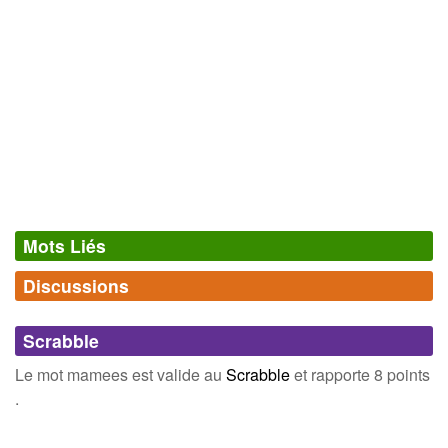
Mots Liés
Discussions
Synonymes
(0)
Comments (0)
Mots avec la même signification
Scrabble
Connectez-vous
inscrivez-vous
Le mot mamees est valide au
Scrabble
et rapporte 8 points
.