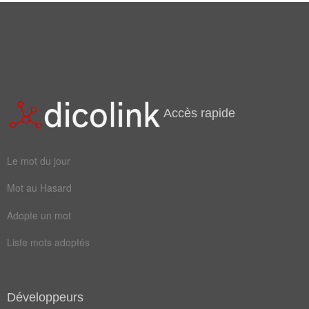
Accès rapide
Le mot du jour
Mot au Hasard
Adopte un mot
Liste mots adoptés
Développeurs