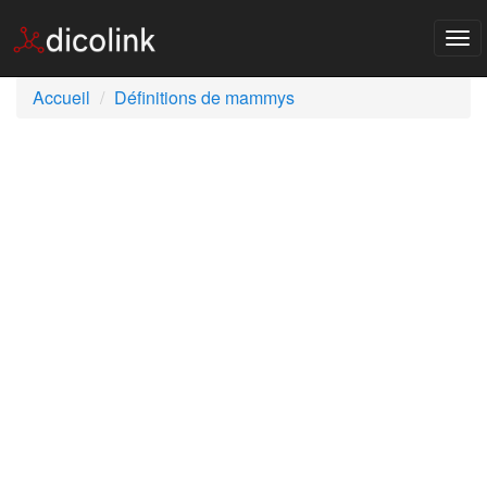
Tog
nav
Accueil
Définitions de mammys