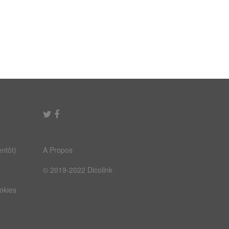
ntôt)
A Propos
© 2019-2022 Dicolink
ookies