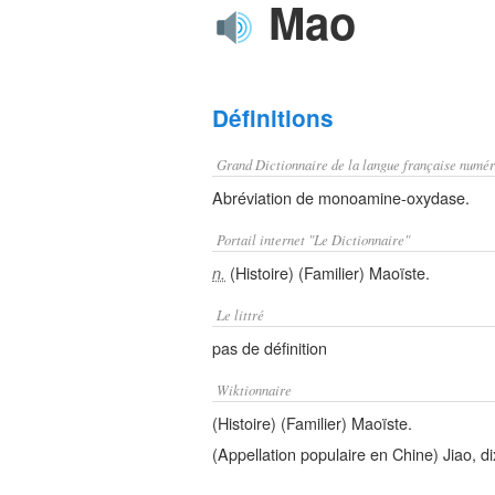
Mao
Définitions
Grand Dictionnaire de la langue française numér
Abréviation de monoamine-oxydase.
Portail internet "Le Dictionnaire"
(Histoire) (Familier) Maoïste.
n.
Le littré
pas de définition
Wiktionnaire
(Histoire) (Familier) Maoïste.
(Appellation populaire en Chine) Jiao, d