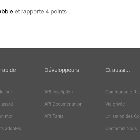
abble
et rapporte 4 points .
rapide
Développeurs
Et aussi...
u jour
API Inscription
Communauté (bie
Hasard
API Documentation
Vie privée
un mot
API Tarifs
Utilisation des C
ts adoptés
Contactez Nous