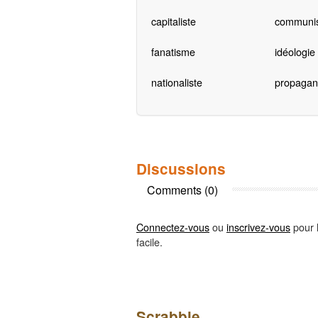
capitaliste
communi
fanatisme
idéologie
nationaliste
propaga
Discussions
Comments (0)
Connectez-vous
ou
inscrivez-vous
pour l
facile.
Scrabble