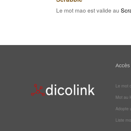
Le mot mao est valide au
Scr
Accès 
Le mot d
Mot au 
Adopte 
Liste mo