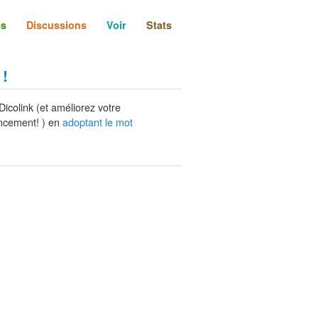
és
Discussions
Voir
Stats
 !
Dicolink (et améliorez votre
ncement! ) en
adoptant le mot