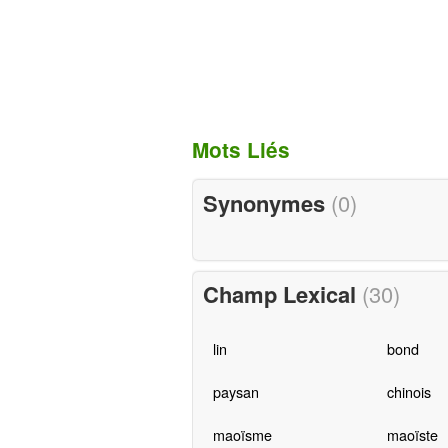
Mots Liés
Synonymes
(0)
Champ Lexical
(30)
lin
bond
paysan
chinois
maoïsme
maoïste