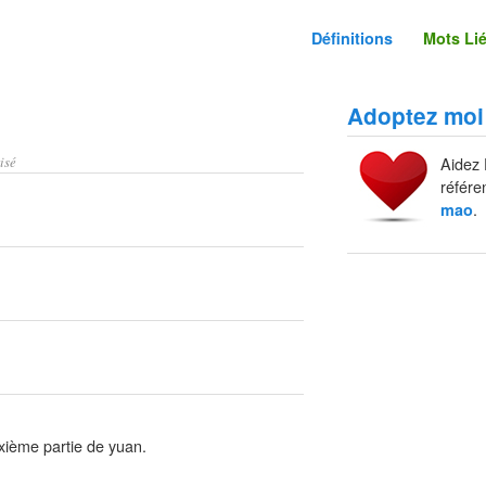
Définitions
Mots Li
Adoptez moi
isé
Aidez 
référe
.
mao
ixième partie de yuan.