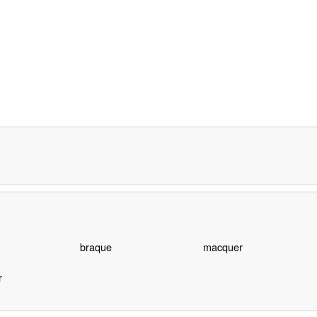
braque
macquer
r