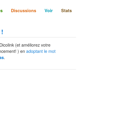
és
Discussions
Voir
Stats
 !
Dicolink (et améliorez votre
ncement! ) en
adoptant le mot
.
as