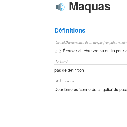
Maquas
Définitions
Grand Dictionnaire de la langue française numér
Écraser du chanvre ou du lin pour en
v. tr.
Le littré
pas de définition
Wiktionnaire
Deuxième personne du singulier du pas