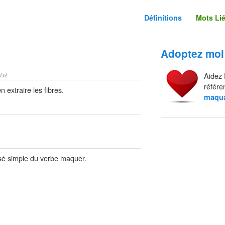
Définitions
Mots Li
Adoptez moi
isé
Aidez 
référe
 extraire les fibres.
maqu
sé simple du verbe maquer.