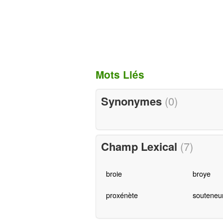
Mots Liés
Synonymes
(0)
Champ Lexical
(7)
broie
broye
proxénète
souteneu