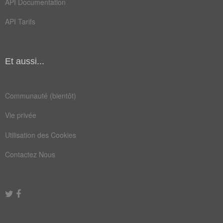
API Documentation
ourdir
pubère
API Tarifs
réunir
souder
tomber
tramer
adapter
agencer
Et aussi...
agréger
annexer
Communauté (bientôt)
auberge
célibat
Vie privée
coupler
cousine
Utilisation des Cookies
divorce
épouser
Contactez Nous
fédérer
fiancer
grouper
joindre
mariage
marieur
marital
pressée