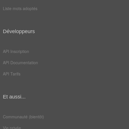
manade
moulin
Liste mots adoptés
bastide
cabanon
mistral
taureau
Développeurs
acronyme
bergerie
fermette
métairie
API Inscription
chaumière
cornouille
API Documentation
flottille
maisonnette
API Tarifs
Et aussi...
Communauté (bientôt)
Vie privée