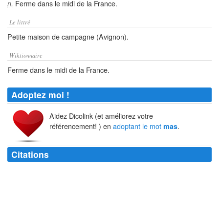
Ferme dans le midi de la France.
n.
Le littré
Petite maison de campagne (Avignon).
Wiktionnaire
Ferme dans le midi de la France.
Adoptez moi !
Aidez Dicolink (et améliorez votre
référencement! ) en
adoptant le mot
.
mas
Citations
El amor y el interés al campo fueron un día,
mas
puso el interés que el
amor que le tenia.
Donatien Alphonse François Marquis de Sade
Le navire, fuyant sous le vent, avait dû être chassé sur les atterrages de